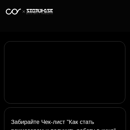
Забирайте Чек-лист "Как стать
режиссером и получить работу в кино"
6 шагов, которые приведут вас к
карьере мечты!