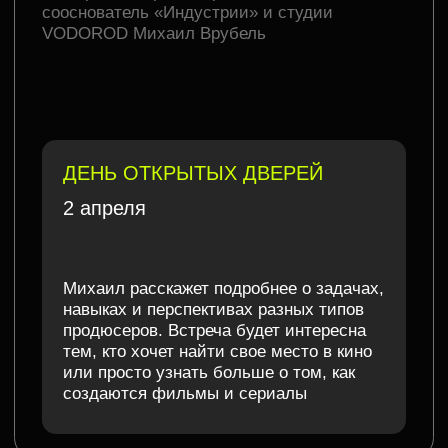
Вы узнаете
главное
о профессии продюсера
Почему сегодня в кино огромный
спрос на новых продюсеров
Почему обучение в киношколе —
это не теория, а точка входа
в индустрию
С чего начинать путь, а также как понять,
есть ли в вас потенциал продюсера
Какие зарплаты получают
дебютанты и где запускаются
проекты