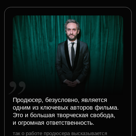
Это и большая творческая свобода,
и огромная ответственность.
так о работе продюсера высказывается
сооснователь «Индустрии» и студии
VODOROD Михаил Врубель
ДЕНЬ ОТКРЫТЫХ ДВЕРЕЙ
2 апреля
Михаил расскажет подробнее о задачах,
навыках и перспективах разных типов
продюсеров. Встреча будет интересна
тем, кто хочет найти свое место в кино
или просто узнать больше о том, как
создаются фильмы и сериалы