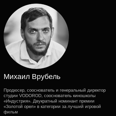
Встреча будет интересна
всем, кто влюблен в кино
будущим продюсерам,
которые хотят
1
ближе познакомиться с профессией,
разобрать карьерные этапы и задать
вопросы эксперту
любителям кино,
2
которые хотят узнать, как
создаются фильмы
и сериалы