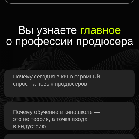
Встречу проведет
продюсер
и
генеральный
директор
студии
VODOROD
Михаил Врубель
Продюсер, сооснователь и генеральный директор
студии VODOROD, сооснователь киношколы
«Индустрия». Двукратный номинант премии
«Золотой орел» в категории за лучший игровой
фильм