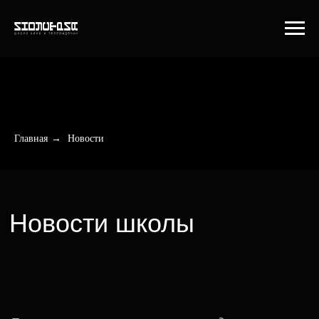
Главная
→
Новости
Новости школы
Главное о том, что происходит
в «Индустрии» и за ее пределами:
делимся успехами студентов
и выпускников, новостями
преподавателей и отчетами с учебных
съемок