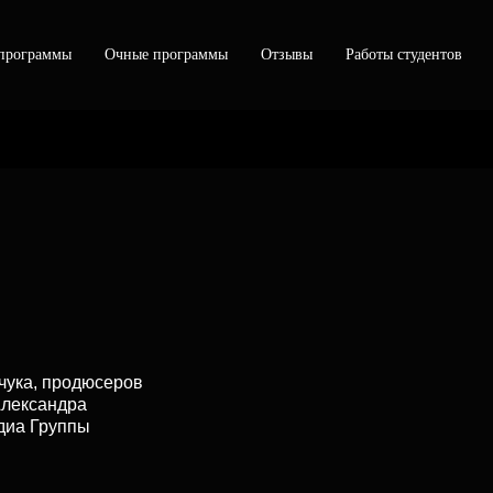
программы
Очные программы
Отзывы
Работы студентов
чука, продюсеров
Александра
диа Группы