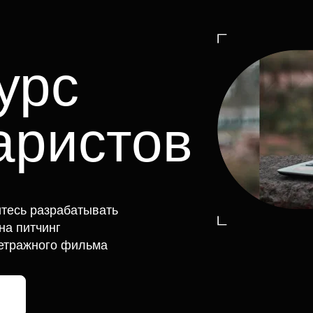
урс
аристов
итесь разрабатывать
на питчинг
метражного фильма