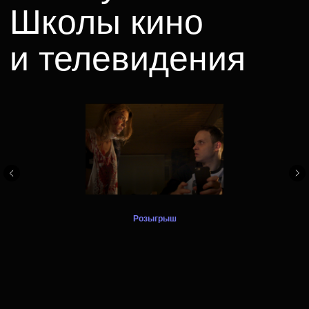
Compositing Artist. Юлия Савенкова
— Сценарное мастерство.
Варя
Розыгрыш
Инна Мордвинова, Анастасия
Гречанова — курс VFX Compositing
Artist. Аксинья Борисова — курс
Сценарное мастерство.