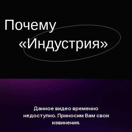
Работы
студентов
и выпускников
Школы кино
и телевидения
«Индустрия»