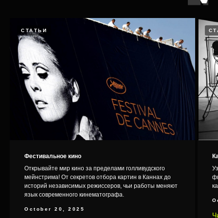
Дятлова», «Мир! Дружба! Жвачка!»,
«Звоните ДиКаприо!» и многих других.
СТАТЬИ
СТ
Работы с
наших
участием
студентов
Фестивальное кино
К
Открывайте мир кино за пределами голливудского
Уз
мейнстрима! От секретов отбора картин в Каннах до
ф
историй независимых режиссеров, чьи работы меняют
ка
язык современного кинематографа.
O
Папа
October 20, 2025
Ч