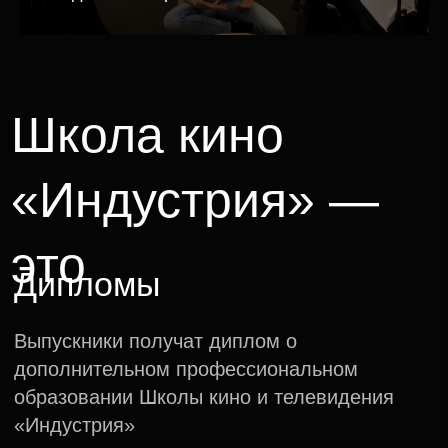
Нетворкинг
Программа обучения в школе кино
и телевидения строится на сотрудничестве
студентов разных творческих направлений.
Командная работа помогает
смоделировать съёмочный процесс
и обзавестись полезными знакомствами
Фестивали, презентации
проектов, защита идей
и стажировки
Успешные студенты будут интегрированы
в отечественное теле- и кинопроизводство.
Перспективным проектам будет оказана
адресная поддержка