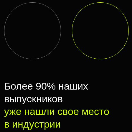
Смотреть больше —>
Отзывы наших студентов
Евгений Сангаджиев
— программа
Паулина Андре
«Режиссура»
«Сценарное ма