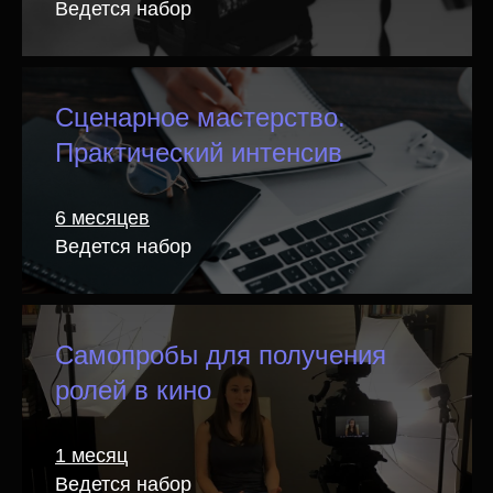
Дипломы
Ведется набор
Выпускники получат диплом о
дополнительном профессиональном
образовании Школы кино и телевидения
Сценарное мастерство.
«Индустрия»
Практический интенсив
Профессиональное
6 месяцев
портфолио
Ведется набор
За период обучения в школе кино студент
оттачивает профессиональные навыки
и набивает руку на реальных проектах.
Самопробы для получения
Итогом обучения станет портфолио
из актуальных кейсов, необходимое
ролей в кино
для старта карьеры в киноиндустрии
1 месяц
Ведется набор