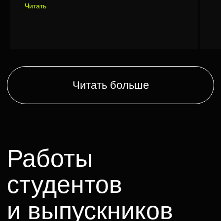
Читать
Ксения Мирошник — курс Сценарное
мастерство. Карина Чувикова —
Режиссура.
Роман
Юрий Хмельницкий — курс
Режиссура. Инна Мордвинова,
Анастасия Гречанова — VFX