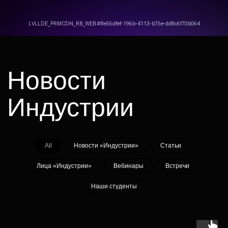
Более 90% наших
выпускников
уже нашли свое место
All
Новости «Индустрии»
Статьи
в индустрии
Лица «Индустрии»
Вебинары
Встречи
и приняли участие в таких громких
проектах, как «Майор Гром: Чумной
Наши студенты
доктор», «Happy End», «Псих», «Спутник»,
«Вампиры средней полосы», «Серебряные
коньки», «Огонь», «Вторжение», «Перевал