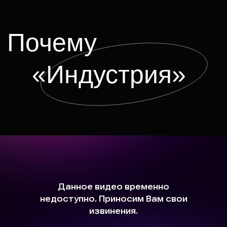
Работы
студентов
и выпускников
Школы кино
и телевидения
«Индустрия»