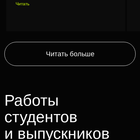
Читать
Ксения Мирошник — курс Сценарное
мастерство. Карина Чувикова —
Режиссура.
Роман
Юрий Хмельницкий — курс
Режиссура. Инна Мордвинова,
Анастасия Гречанова — VFX