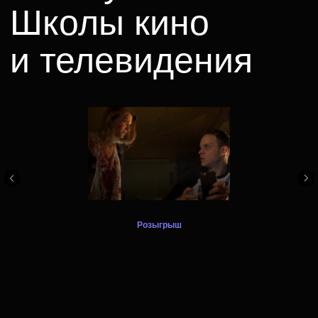
Compositing Artist. Юлия Савенкова
— Сценарное мастерство.
Варя
Розыгрыш
Инна Мордвинова, Анастасия
Гречанова — курс VFX Compositing
Artist. Аксинья Борисова — курс
Сценарное мастерство.