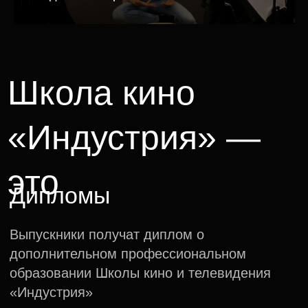
Нетворкинг
Программа обучения в школе кино
и телевидения строится на сотрудничестве
студентов разных творческих направлений.
Командная работа помогает
смоделировать съёмочный процесс
и обзавестись полезными знакомствами
Фестивали, презентации
проектов, защита идей
и стажировки
Успешные студенты будут интегрированы
в отечественное теле- и кинопроизводство.
Перспективным проектам будет оказана
адресная поддержка