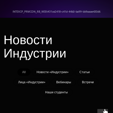
Более 90% наших
выпускников
уже нашли свое место
All
Новости «Индустрии»
Статьи
в индустрии
Лица «Индустрии»
Вебинары
Встречи
и приняли участие в таких громких
проектах, как «Майор Гром: Чумной
Наши студенты
доктор», «Happy End», «Псих», «Спутник»,
«Вампиры средней полосы», «Серебряные
коньки», «Огонь», «Вторжение», «Перевал