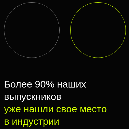
Смотреть больше —>
Отзывы наших студентов
Евгений Сангаджиев
— программа
Паулина Андре
«Режиссура»
«Сценарное ма