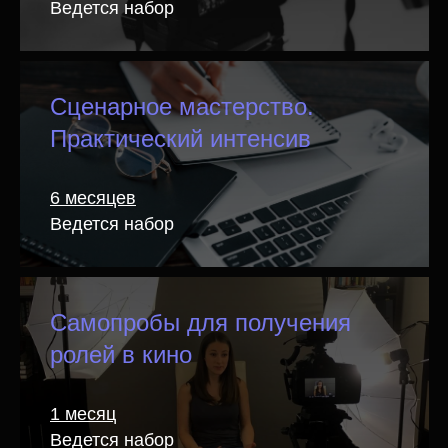
Дипломы
Ведется набор
Выпускники получат диплом о
дополнительном профессиональном
образовании Школы кино и телевидения
Сценарное мастерство.
«Индустрия»
Практический интенсив
Профессиональное
6 месяцев
портфолио
Ведется набор
За период обучения в школе кино студент
оттачивает профессиональные навыки
и набивает руку на реальных проектах.
Самопробы для получения
Итогом обучения станет портфолио
из актуальных кейсов, необходимое
ролей в кино
для старта карьеры в киноиндустрии
1 месяц
Ведется набор