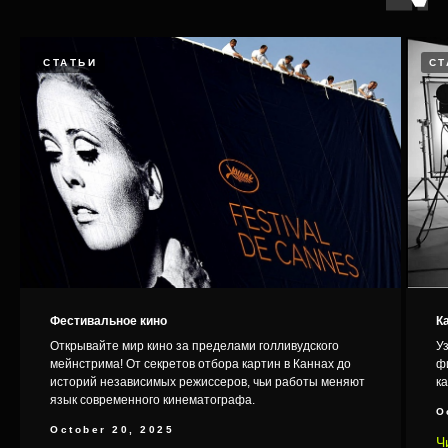
Дятлова», «Мир! Дружба! Жвачка!»,
«Звоните ДиКаприо!» и многих других.
СТАТЬИ
СТ
Работы с
наших
участием
студентов
Фестивальное кино
К
Открывайте мир кино за пределами голливудского
Уз
мейнстрима! От секретов отбора картин в Каннах до
ф
историй независимых режиссеров, чьи работы меняют
ка
язык современного кинематографа.
O
Папа
October 20, 2025
Ч